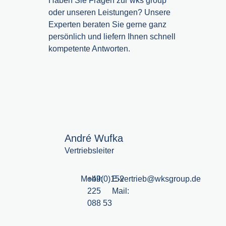
Haben Sie Fragen zur wks group
oder unseren Leistungen? Unsere
Experten beraten Sie gerne ganz
persönlich und liefern Ihnen schnell
kompetente Antworten.
André Wufka
Vertriebsleiter
Mobil:
+49(0)152
E-
vertrieb@wksgroup.de
225
Mail:
088 53