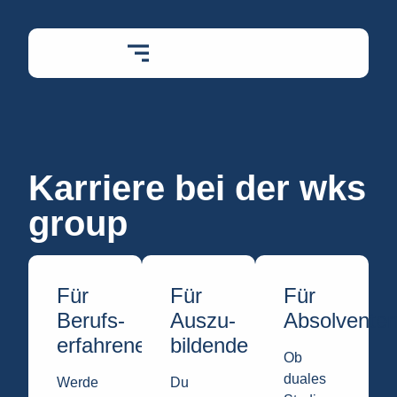
Karriere bei der wks
group
Für
Für
Für
Berufs­
Auszu­
Absolvente
erfahrene
bildende
Ob
duales
Werde
Du