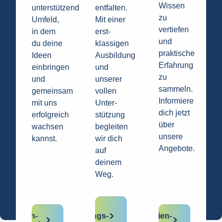
Wissen
unterstützendes
entfalten.
zu
Umfeld,
Mit einer
vertiefen
in dem
erst­
und
du deine
klassigen
praktische
Ideen
Ausbildung
Erfahrung
einbringen
und
zu
und
unserer
sammeln.
gemeinsam
vollen
Informiere
mit uns
Unter­
dich jetzt
erfolgreich
stützung
über
wachsen
begleiten
unsere
kannst.
wir dich
Angebote.
auf
deinem
Weg.
Aus­
Stellen­
bildungs­
Studien­