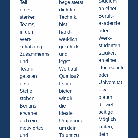
Studium
Teil
begeisterst
an einer
eines
dich für
Berufs­
starken
Technik,
akademie
Teams,
bist
oder
in dem
hand­
Werk­
Wert­
werklich
studenten­
schätzung,
geschickt
tätigkeit
Zusammenhalt
und
an einer
und
legst
Hochschule
Team­
Wert auf
oder
geist an
Qualität?
Universität
erster
Dann
– wir
Stelle
bieten
bieten
stehen.
wir dir
dir viel­
Bei uns
die
seitige
erwartet
ideale
Möglich­
dich ein
Umgebung,
keiten,
motiviertes
um dein
dein
und
Talent zu