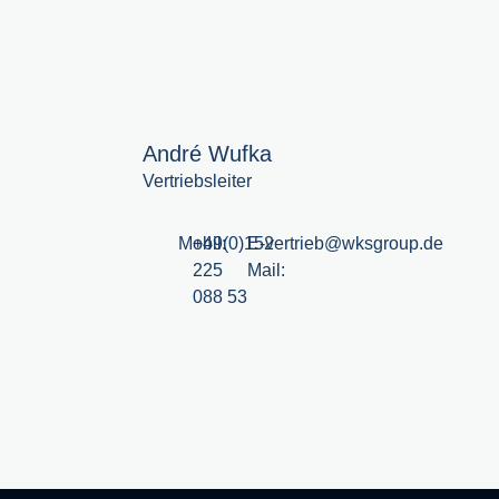
André Wufka
Vertriebsleiter
Mobil:
+49(0)152
E-
vertrieb@wksgroup.de
225
Mail:
088 53