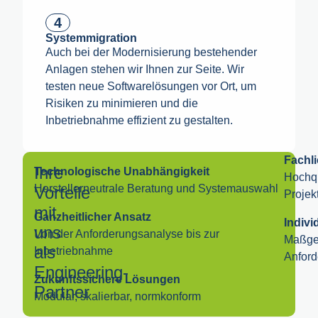
4
Systemmigration
Auch bei der Modernisierung bestehender
Anlagen stehen wir Ihnen zur Seite. Wir
testen neue Softwarelösungen vor Ort, um
Risiken zu minimieren und die
Inbetriebnahme effizient zu gestalten.
Fachli
Ihre
Technologische Unabhängigkeit
Hochqu
Herstellerneutrale Beratung und Systemauswahl
Vorteile
Projek
mit
Ganzheitlicher Ansatz
Indiv
uns
Von der Anforderungsanalyse bis zur
Maßges
als
Inbetriebnahme
Anfor
Engineering-
Zukunftssichere Lösungen
Partner
Modular, skalierbar, normkonform