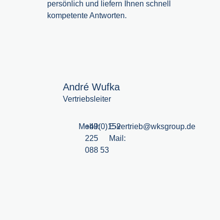
persönlich und liefern Ihnen schnell
kompetente Antworten.
André Wufka
Vertriebsleiter
Mobil:
+49(0)152
E-
vertrieb@wksgroup.de
225
Mail:
088 53