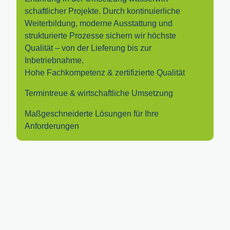
schaftlicher Projekte. Durch kontinuierliche
Weiterbildung, moderne Ausstattung und
strukturierte Prozesse sichern wir höchste
Qualität – von der Lieferung bis zur
Inbetriebnahme.
Hohe Fachkompetenz & zertifizierte Qualität
Termintreue & wirtschaftliche Umsetzung
Maßgeschneiderte Lösungen für Ihre
Anforderungen