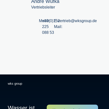
André Wufka
Vertriebsleiter
Mobil:
+49(0)152
E-
vertrieb@wksgroup.de
225
Mail:
088 53
wks group
Wasser ist